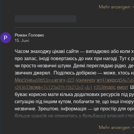
Mehr anzeigen
Gefällt mir
Antworten
Роман Головко
15. Juni
Часом знаходжу цікаві сайти — випадково або коли хт
про запас, іноді повертаюсь до них при нагоді. Тут є р
чи просто незвичні штуки. Деякі переглядаю рідко, де
звичних джерел.  Поділюсь добіркою — може, хтось н
М
к
х
5
г
нк
w69
п
53
mp
кг
чг
ч
d23
46
н
чн
чо
у
жт
41
ж
кр
сд
54
s7
v
r24
36
33
вл
кв
n7
c123
a01
h15
t21
2x5
cb1
т
35
38
пд
пс
км
ол
  
буває корисно мати кілька додаткових ресурсів під р
ситуацію під іншим кутом, побачити те, що інші ігнор
незвичне. Зрештою, інформація — це простір для оріє
більше шансів не опинитись у бульбашці власної стр
Mehr anzeigen