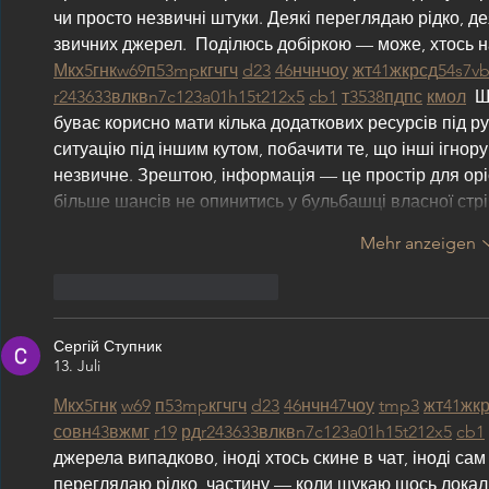
чи просто незвичні штуки. Деякі переглядаю рідко, де
звичних джерел.  Поділюсь добіркою — може, хтось н
М
к
х
5
г
нк
w69
п
53
mp
кг
чг
ч
d23
46
н
чн
чо
у
жт
41
ж
кр
сд
54
s7
v
r24
36
33
вл
кв
n7
c123
a01
h15
t21
2x5
cb1
т
35
38
пд
пс
км
ол
  
буває корисно мати кілька додаткових ресурсів під р
ситуацію під іншим кутом, побачити те, що інші ігнор
незвичне. Зрештою, інформація — це простір для оріє
більше шансів не опинитись у бульбашці власної стр
Mehr anzeigen
Gefällt mir
Antworten
Сергій Ступник
13. Juli
М
к
х
5
г
нк
w69
п
53
mp
кг
чг
ч
d23
46
н
чн
47
чо
у
tmp3
жт
41
ж
к
с
о
вн
43
вж
мг
r19
рд
r24
36
33
вл
кв
n7
c123
a01
h15
t21
2x5
cb1
джерела випадково, іноді хтось скине в чат, іноді сам
переглядаю рідко, частину — коли шукаю щось локальн