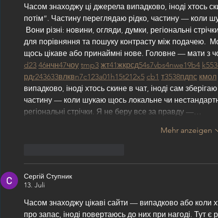
Часом знаходжу ці джерела випадково, іноді хтось ски
потім”. Частину переглядаю рідко, частину — коли ш
 Вони різні: новини, огляди, думки, регіональні стріч
для порівняння та пошуку контрасту між подачею.  М
щось цікаве або принаймні нове. Головне — мати з чо
d23
46
н
чн
47
чо
у
tmp3
жт
41
ж
кр
сд
54
s7
vb
s4
nw
e19
b4
k55
3
рд
r24
36
33
вл
кв
n7
c123
a01
h15
t21
2x5
cb1
т
35
38
пд
пс
км
ол
випадково, іноді хтось скине в чат, іноді сам зберіга
частину — коли шукаю щось локальне чи нестандартне. 
регіональні стрічки. Я не беру все за правду —…
Mehr anzeigen
Gefällt mir
Antworten
Сергій Ступник
13. Juli
Часом знаходжу цікаві сайти — випадково або коли хт
про запас, іноді повертаюсь до них при нагоді. Тут є р