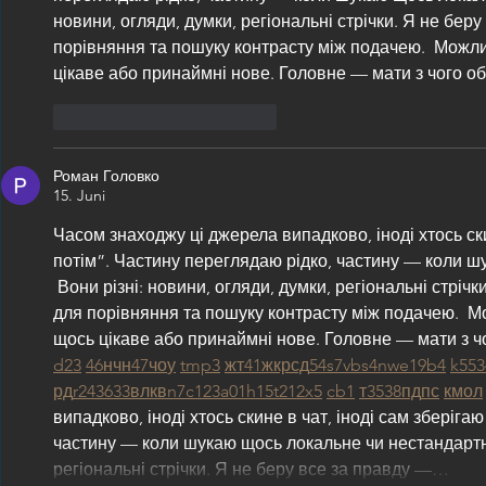
новини, огляди, думки, регіональні стрічки. Я не беру
порівняння та пошуку контрасту між подачею.  Можли
цікаве або принаймні нове. Головне — мати з чого об
Gefällt mir
Antworten
Роман Головко
15. Juni
Часом знаходжу ці джерела випадково, іноді хтось ски
потім”. Частину переглядаю рідко, частину — коли ш
 Вони різні: новини, огляди, думки, регіональні стріч
для порівняння та пошуку контрасту між подачею.  М
щось цікаве або принаймні нове. Головне — мати з чо
d23
46
н
чн
47
чо
у
tmp3
жт
41
ж
кр
сд
54
s7
vb
s4
nw
e19
b4
k55
3
рд
r24
36
33
вл
кв
n7
c123
a01
h15
t21
2x5
cb1
т
35
38
пд
пс
км
ол
випадково, іноді хтось скине в чат, іноді сам зберіга
частину — коли шукаю щось локальне чи нестандартне. 
регіональні стрічки. Я не беру все за правду —…